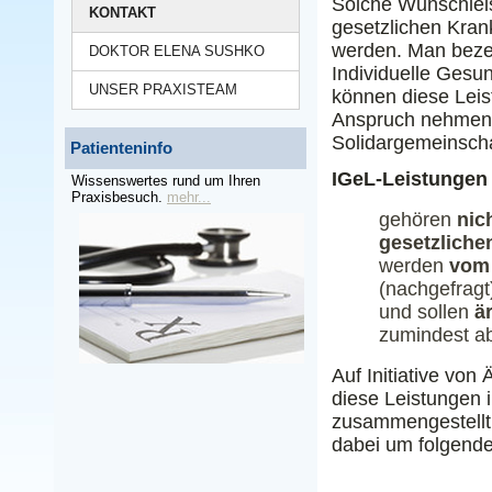
Solche Wunschlei
KONTAKT
gesetzlichen Kra
werden. Man bezei
DOKTOR ELENA SUSHKO
Individuelle Gesun
UNSER PRAXISTEAM
können diese Leis
Anspruch nehmen, 
Solidargemeinscha
Patienteninfo
IGeL-Leistungen
Wissenswertes rund um Ihren
Praxisbesuch.
mehr...
gehören
nic
gesetzlich
werden
vom 
(nachgefragt
und sollen
ä
zumindest abe
Auf Initiative vo
diese Leistungen 
zusammengestellt.
dabei um folgende