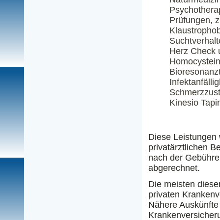
Psychotherap
Prüfungen, z
Klaustrophob
Suchtverhalt
Herz Check 
Homocystein
Bioresonanz
Infektanfällig
Schmerzzust
Kinesio Tapi
Diese Leistungen
privatärztlichen 
nach der Gebühre
abgerechnet.
Die meisten diese
privaten Kranken
Nähere Auskünfte h
Krankenversicher