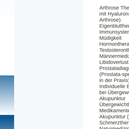
Arthrose Ther
mit Hyaluro
Arthrose)
Eigenblutthe
Immunsystem
Müdigkeit
Hormonthera
Testosteront
Männermediz
Libidoverlus
Prostatadiag
(Prostata-sp
in der Praxis
Individuelle
bei Übergewi
Akupunktur
Übergewichtb
Medikament
Akupunktur 
Schmerzthera
Naturmedizi